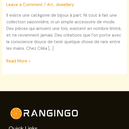
Leave a Comment
/
Art
,
Jewellery
Il existe une catégorie de bijoux à part. Ni tout à fait une
collection saisonnière, ni un simple accessoire de mode.
Des pièces qui arrivent une fois, existent en nombre limité,
et ne reviennent jamais. Des créations que l’on porte avec
la conscience douce de tenir quelque chose de rare entre
les mains. Chez Ciléa […]
Read More »
Quick Links