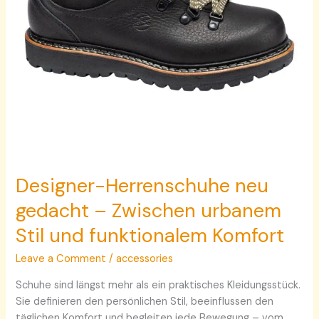
und
funktionalem
Komfort
Designer-Herrenschuhe neu
gedacht – Zwischen urbanem
Stil und funktionalem Komfort
Leave a Comment
/
accessories
Schuhe sind längst mehr als ein praktisches Kleidungsstück.
Sie definieren den persönlichen Stil, beeinflussen den
täglichen Komfort und begleiten jede Bewegung – vom