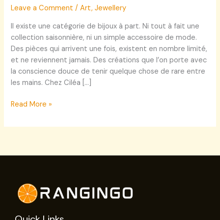
Leave a Comment
/
Art
,
Jewellery
Il existe une catégorie de bijoux à part. Ni tout à fait une
collection saisonnière, ni un simple accessoire de mode.
Des pièces qui arrivent une fois, existent en nombre limité,
et ne reviennent jamais. Des créations que l’on porte avec
la conscience douce de tenir quelque chose de rare entre
les mains. Chez Ciléa […]
Read More »
Quick Links