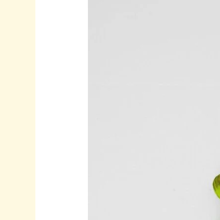
Bijoux
:
Quand
l’Artisanat
Français
Devient
Collector