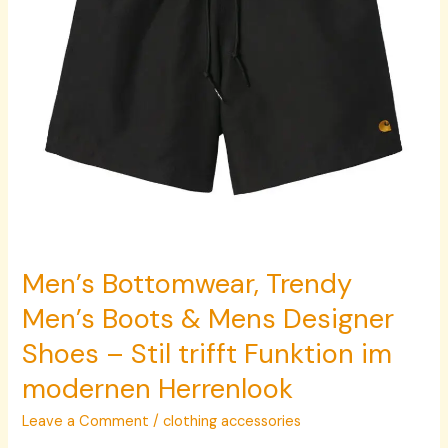
Designer
Shoes
–
Stil
trifft
Funktion
im
modernen
Herrenlook
Men’s Bottomwear, Trendy
Men’s Boots & Mens Designer
Shoes – Stil trifft Funktion im
modernen Herrenlook
Leave a Comment
/
clothing accessories