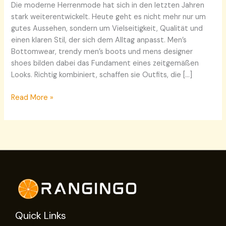
Die moderne Herrenmode hat sich in den letzten Jahren
stark weiterentwickelt. Heute geht es nicht mehr nur um
gutes Aussehen, sondern um Vielseitigkeit, Qualität und
einen klaren Stil, der sich dem Alltag anpasst. Men’s
Bottomwear, trendy men’s boots und mens designer
shoes bilden dabei das Fundament eines zeitgemäßen
Looks. Richtig kombiniert, schaffen sie Outfits, die […]
Read More »
Quick Links